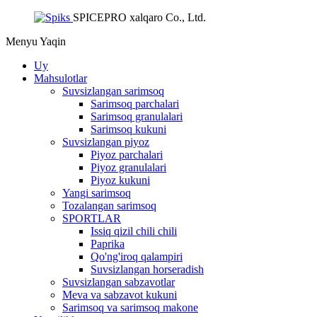
SPICEPRO xalqaro Co., Ltd.
Menyu
Yaqin
Uy
Mahsulotlar
Suvsizlangan sarimsoq
Sarimsoq parchalari
Sarimsoq granulalari
Sarimsoq kukuni
Suvsizlangan piyoz
Piyoz parchalari
Piyoz granulalari
Piyoz kukuni
Yangi sarimsoq
Tozalangan sarimsoq
SPORTLAR
Issiq qizil chili chili
Paprika
Qo'ng'iroq qalampiri
Suvsizlangan horseradish
Suvsizlangan sabzavotlar
Meva va sabzavot kukuni
Sarimsoq va sarimsoq makone