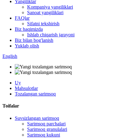
Yangiliklar
Kompaniya yangiliklari
Sanoat yangiliklari
FAQlar
Sifatni tekshirish
Biz haqimizda
Ishlab chiqarish jarayoni
Biz bilan bog'lanish
Yuklab olish
English
Uy
Mahsulotlar
Tozalangan sarimsoq
Toifalar
Suvsizlangan sarimsoq
Sarimsoq parchalari
Sarimsoq granulalari
Sarimsoq kukuni