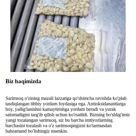
Biz haqimizda
Sarimsoq o'zining mazali lazzatiga qo'shimcha ravishda ko'plab
tasdiqlangan tibbiy yordam foydasiga ega. Antioksidanantlarga
boy, yallig'lanishni kamaytirishga yordam beradi va yurak
salomatligini targ'ib qilish uchun ko'rsatildi. Bizning bo'shlig'imiz
yangi tozalangan sarimsoq, siz bu barcha imtiyozlarning
barchasini tozalash va o'z sarimsoqingizni ko'tarmasdan
bahramand bo'lishingiz mumkin.