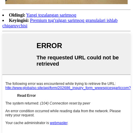
Oldingi:
Yangi tozalangan sarimsoq
Keyingisi:
Premium tug'ralgan sarimsoq granulalari ishlab
chiqaruvchisi