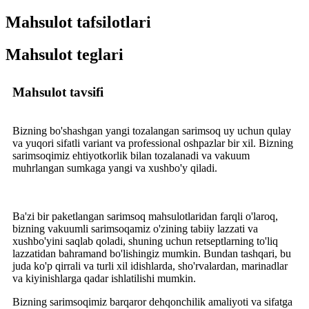
Mahsulot tafsilotlari
Mahsulot teglari
Mahsulot tavsifi
Bizning bo'shashgan yangi tozalangan sarimsoq uy uchun qulay
va yuqori sifatli variant va professional oshpazlar bir xil. Bizning
sarimsoqimiz ehtiyotkorlik bilan tozalanadi va vakuum
muhrlangan sumkaga yangi va xushbo'y qiladi.
Ba'zi bir paketlangan sarimsoq mahsulotlaridan farqli o'laroq,
bizning vakuumli sarimsoqamiz o'zining tabiiy lazzati va
xushbo'yini saqlab qoladi, shuning uchun retseptlarning to'liq
lazzatidan bahramand bo'lishingiz mumkin. Bundan tashqari, bu
juda ko'p qirrali va turli xil idishlarda, sho'rvalardan, marinadlar
va kiyinishlarga qadar ishlatilishi mumkin.
Bizning sarimsoqimiz barqaror dehqonchilik amaliyoti va sifatga