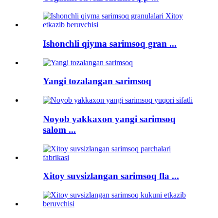
Ishonchli qiyma sarimsoq gran ...
Yangi tozalangan sarimsoq
Noyob yakkaxon yangi sarimsoq
salom ...
Xitoy suvsizlangan sarimsoq fla ...