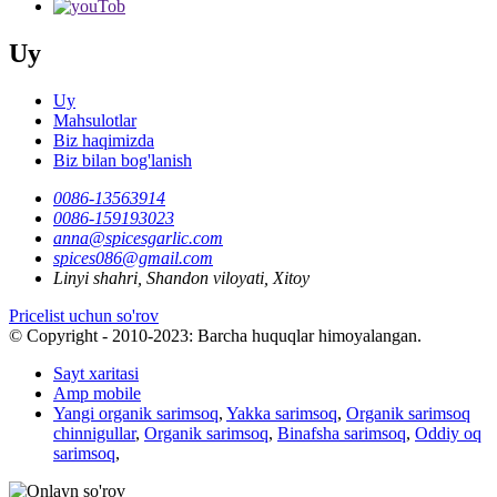
Uy
Uy
Mahsulotlar
Biz haqimizda
Biz bilan bog'lanish
0086-13563914
0086-159193023
anna@spicesgarlic.com
spices086@gmail.com
Linyi shahri, Shandon viloyati, Xitoy
Pricelist uchun so'rov
© Copyright - 2010-2023: Barcha huquqlar himoyalangan.
Sayt xaritasi
Amp mobile
Yangi organik sarimsoq
,
Yakka sarimsoq
,
Organik sarimsoq
chinnigullar
,
Organik sarimsoq
,
Binafsha sarimsoq
,
Oddiy oq
sarimsoq
,