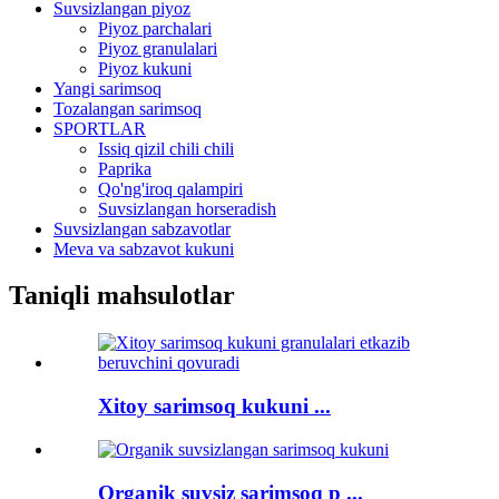
Suvsizlangan piyoz
Piyoz parchalari
Piyoz granulalari
Piyoz kukuni
Yangi sarimsoq
Tozalangan sarimsoq
SPORTLAR
Issiq qizil chili chili
Paprika
Qo'ng'iroq qalampiri
Suvsizlangan horseradish
Suvsizlangan sabzavotlar
Meva va sabzavot kukuni
Taniqli mahsulotlar
Xitoy sarimsoq kukuni ...
Organik suvsiz sarimsoq p ...